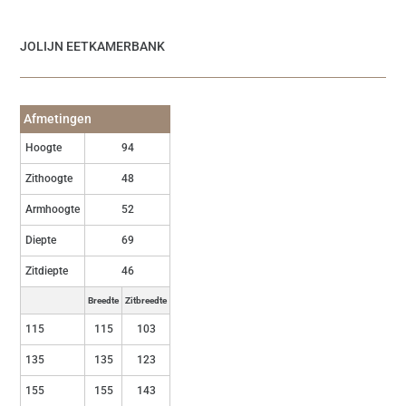
JOLIJN EETKAMERBANK
Afmetingen
Hoogte
94
Zithoogte
48
Armhoogte
52
Diepte
69
Zitdiepte
46
Breedte
Zitbreedte
115
115
103
135
135
123
155
155
143